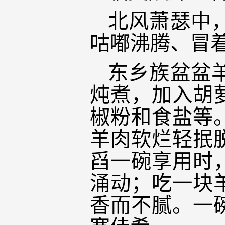
北风萧瑟中
咕嘟沸腾、冒
东乡族盆盆
炖煮，加入胡
椒粉和食盐等
羊肉软烂轻抿
舀一碗享用时
涌动；吃一块
香而不腻。一