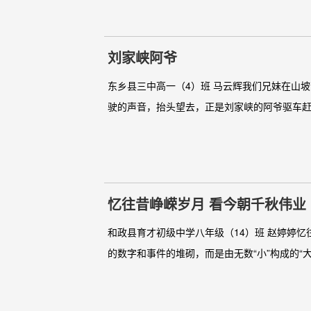
刘家峡阿爷
东乡县三中高一（4）班 马云辉我们兄妹在山
驶的声音，抬头望去，正是刘家峡的阿爷驱车赶来
忆往昔峥嵘岁月 看今朝千秋伟业
和政县育才初级中学八年级（14）班 赵婷婷
的数字和事件的堆砌，而是由无数“小”构成的“大