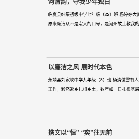
河清韵，守我少年独白
临夏县韩集初级中学七年级（22）班 杨婷婷
原来廉洁从不是宏大的口号，是河州故土教我的
以廉洁之风 展时代本色
永靖县刘家峡中学九年级（8）班 杨清傲雪有
工作，毅然返乡扎根乡土，数年如一日扎根基层
携文以“恒” “奕”往无前