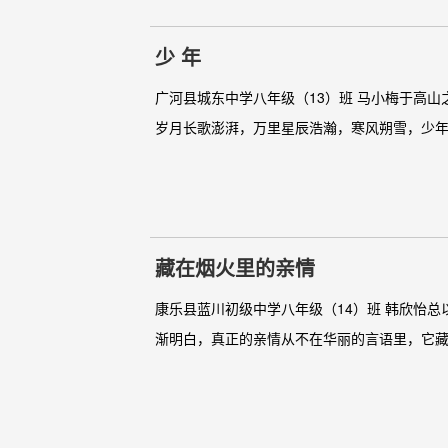
少 年
广河县城东中学八年级（13）班 马小梅于高
岁月长歌澎湃，万里星辰浩瀚，寒风朔雪，少年
藏在烟火里的亲情
康乐县蓝川初级中学八年级（14）班 韩欣怡
渐明白，真正的亲情从不在华丽的言语里，它藏