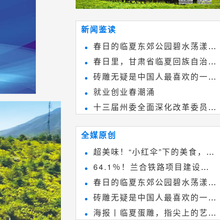
新闻鉴读
春日的临夏东郊公园碧水荡漾、
春日里，甘肃省临夏回族自治州
春花烂漫
砖雕无疑是中国人最喜欢的一种
境内的刘家峡大桥，壮观美丽!
就业创业春潮涌
雕刻艺术，它不仅是民间实用美术
十三届州委全面深化改革委员会
和建筑装饰艺术的有机结合，更成
第八次会议召开
为中国建筑史上彰品东方美不可磨
全媒原创
灭的一笔。一方青砖里不仅藏着广
超美味！“小红伞”下的美食，绝
阔乾坤，还留存着中国千年古韵。
64.1％！兰合铁路项目建设加
不能错过~
春日的临夏东郊公园碧水荡漾、
速推进
砖雕无疑是中国人最喜欢的一种
春花烂漫
海报丨临夏蛋雕，指尖上的艺术
雕刻艺术，它不仅是民间实用美术