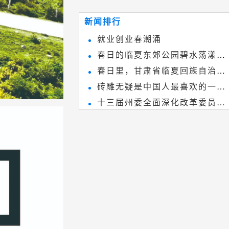
~
和建筑装饰艺术的有机结合，更成
新闻排行
为中国建筑史上彰品东方美不可磨
就业创业春潮涌
灭的一笔。一方青砖里不仅藏着广
春日的临夏东郊公园碧水荡漾、
阔乾坤，还留存着中国千年古韵。
春日里，甘肃省临夏回族自治州
春花烂漫
砖雕无疑是中国人最喜欢的一种
境内的刘家峡大桥，壮观美丽!
十三届州委全面深化改革委员会
雕刻艺术，它不仅是民间实用美术
第八次会议召开
和建筑装饰艺术的有机结合，更成
为中国建筑史上彰品东方美不可磨
灭的一笔。一方青砖里不仅藏着广
阔乾坤，还留存着中国千年古韵。