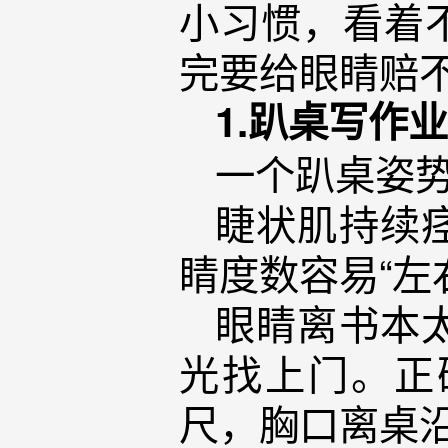
小习惯，看着
完要给眼睛赔
1.趴桌写作
一个趴桌姿
睫状肌持续
睛度数容易“左
眼睛离书本
光找上门。正
尺，胸口离桌