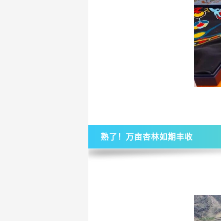
熟了！万亩杏林如期丰收