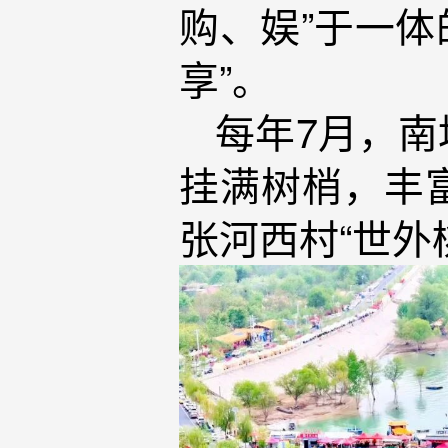
购、娱”于一体
享”。
每年7月，
挂满树梢，丰
张河西村“世外