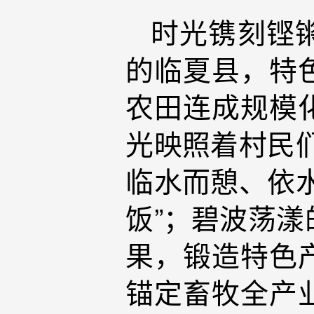
时光镌刻铿
的临夏县，特
农田连成规模
光映照着村民
临水而憩、依水
饭”；碧波荡
果，锻造特色
锚定畜牧全产