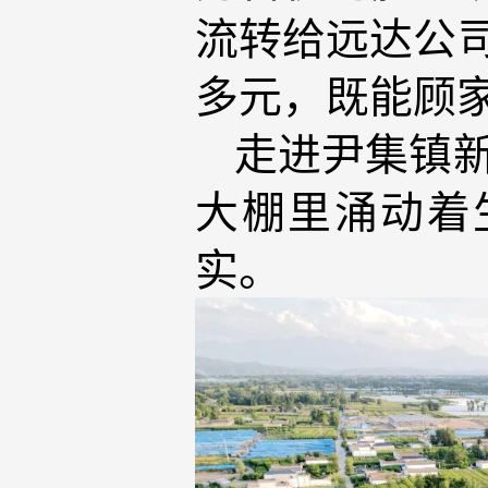
流转给远达公
多元，既能顾
走进尹集镇新
大棚里涌动着
实。