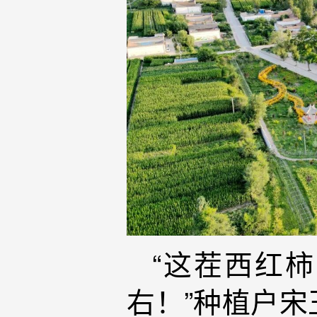
“这茬西红
右！”种植户