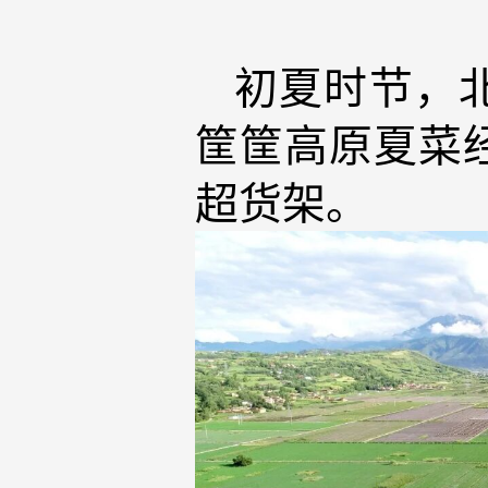
初夏时节，
筐筐高原夏菜
超货架。