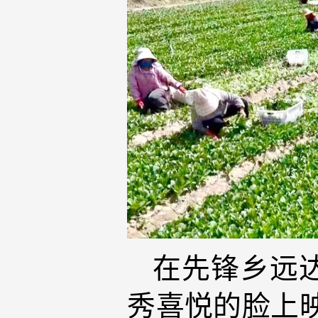
在先锋乡远
秀喜悦的脸上