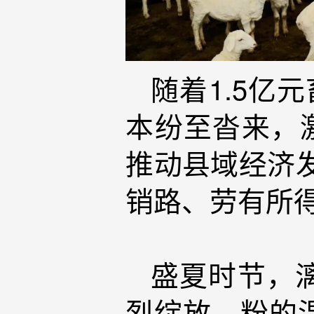
随着1.5亿
本纷至沓来，
推动县域经济
销路、劳有所
盛夏时节，
烈绽放，粉的