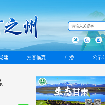
党建
拍客临夏
广播
公示
像