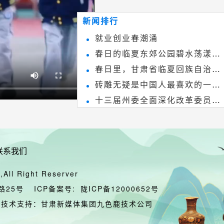
~
和建筑装饰艺术的有机结合，更成
新闻排行
为中国建筑史上彰品东方美不可磨
就业创业春潮涌
灭的一笔。一方青砖里不仅藏着广
春日的临夏东郊公园碧水荡漾、
阔乾坤，还留存着中国千年古韵。
春日里，甘肃省临夏回族自治州
春花烂漫
砖雕无疑是中国人最喜欢的一种
境内的刘家峡大桥，壮观美丽!
十三届州委全面深化改革委员会
雕刻艺术，它不仅是民间实用美术
第八次会议召开
和建筑装饰艺术的有机结合，更成
为中国建筑史上彰品东方美不可磨
联系我们
灭的一笔。一方青砖里不仅藏着广
阔乾坤，还留存着中国千年古韵。
All Right Reserver
路25号
ICP备案号:
陇ICP备12000652号
技术支持：甘肃新媒体集团九色鹿技术公司