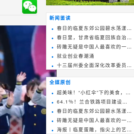
新闻鉴读
春日的临夏东郊公园碧水荡漾、
春日里，甘肃省临夏回族自治州
春花烂漫
砖雕无疑是中国人最喜欢的一种
境内的刘家峡大桥，壮观美丽!
就业创业春潮涌
雕刻艺术，它不仅是民间实用美术
十三届州委全面深化改革委员会
和建筑装饰艺术的有机结合，更成
第八次会议召开
为中国建筑史上彰品东方美不可磨
全媒原创
灭的一笔。一方青砖里不仅藏着广
超美味！“小红伞”下的美食，绝
阔乾坤，还留存着中国千年古韵。
64.1％！兰合铁路项目建设加
不能错过~
春日的临夏东郊公园碧水荡漾、
速推进
砖雕无疑是中国人最喜欢的一种
春花烂漫
海报丨临夏蛋雕，指尖上的艺术
雕刻艺术，它不仅是民间实用美术