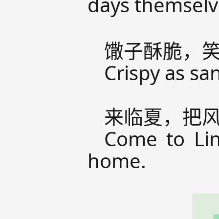
days themselv
馓子酥脆，
Crispy as san
来临夏，把
Come to Linx
home.