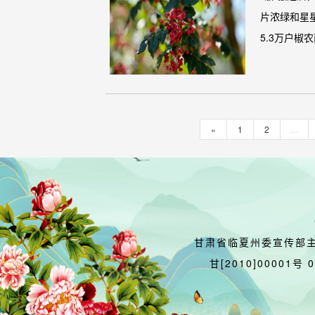
片浓绿和星
5.3万户椒农
«
1
2
...
甘肃省临夏州委宣传部
甘[2010]00001号 