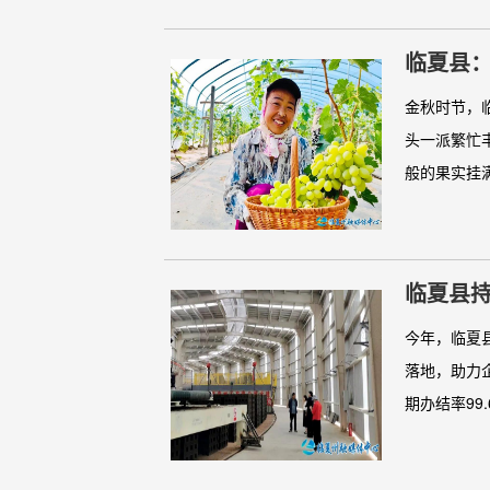
临夏县
金秋时节，
头一派繁忙
般的果实挂满
临夏县
今年，临夏
落地，助力
期办结率99.6