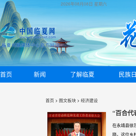
2026年08月08日
星期六
首页
新闻
了解临夏
民族
首页
>
图文板块
>
经济建设
“百合代
在永靖县徐
晓。这位乡