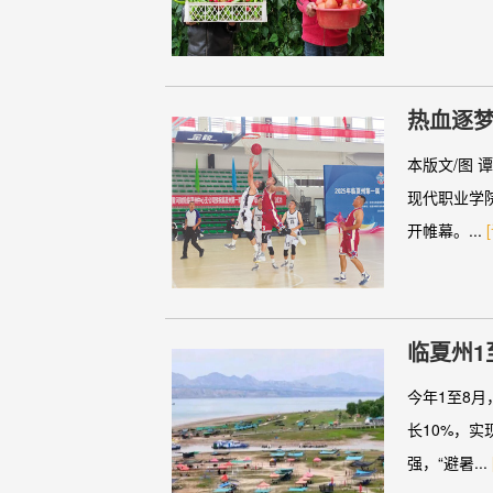
热血逐梦
本版文/图 
现代职业学
开帷幕。...
临夏州1
今年1至8
长10%，实
强，“避暑...